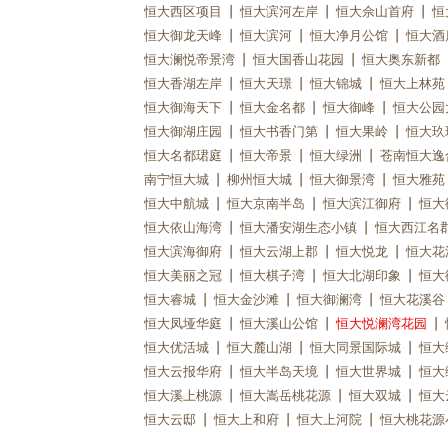
恒大西区项目
恒大滨河左岸
恒大佘山首府
恒
恒大御龙天峰
恒大滨河
恒大净月公馆
恒大酒
恒大澜悦帝景湾
恒大国香山花园
恒大奥东新都
恒大香湖左岸
恒大天璟
恒大锦城
恒大上林苑
恒大御海天下
恒大金名都
恒大御峰
恒大公园
恒大御湖庄园
恒大书香门第
恒大果岭
恒大玖
恒大名都珺庭
恒大帝景
恒大绿洲
苍南恒大逸
南宁恒大城
柳州恒大城
恒大御景湾
恒大雅苑
恒大中航城
恒大京南半岛
恒大滨江御府
恒大
恒大依山海湾
恒大潘安湖生态小镇
恒大西江名
恒大滨海御府
恒大云湖上郡
恒大悦龙
恒大花
恒大美丽之冠
恒大棋子湾
恒大北湖印象
恒大
恒大睿城
恒大金沙滩
恒大御澜湾
恒大花溪谷
恒大凤垭华庭
恒大溪山公馆
恒大悦澜湾花园
恒大优活城
恒大麓山湖
恒大同景国际城
恒大
恒大云报华府
恒大半岛天境
恒大世界城
恒大
恒大溪上桃源
恒大嵩岳桃花源
恒大双城
恒大
恒大云邸
恒大上和府
恒大上河院
恒大桃花源