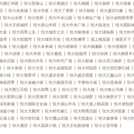
大都汇华庭
恒大照母山
恒大美丽沙
恒大御园
恒大御府
恒大珺睿
店
恒大未来城
恒大学庭
恒大丁香郡
恒大锦苑
恒大盛京印象
恒
恒大山水郡
恒大悦府
恒大中央公园
恒大都会广场
恒大金阳新世界
恒大天府城邦
恒大香山华府
恒大中央广场
恒大悦龙台
恒大国际
大道
恒大四季上东
恒大城市之光
恒大银海湖
恒大珺临阁
恒大时
珑湾
恒大悦珑湾
恒大城市天地
恒大悦澜湾
溪上桃花源
御景天下
合城
恒大越府
恒大未来城
恒大珺睿府
恒大御澜庭
恒大悦珑府
恒大绿洲
恒大学府
恒大雅苑
恒大悦珑湾
恒大绿洲
恒大御景半
御水庄园
恒大阳光半岛
恒大时代广场
恒大新城
恒大滨江御府
恒
郡
恒大誉府
恒大天玺
恒大金陵悦府
恒大河悦府
恒大世纪梦幻城
溪小镇
恒大翡翠湾
恒大盛京世家
恒大盛京珺庭
恒大汇鑫山庄
恒
御泉四季
恒大金融小镇
恒大桃源天境
平果恒大城
恒大昆海湖
恒
恒大西江天悦
恒大四季上东
恒大江湾
恒大城
恒大牧云天峰
恒
恒大翡翠公园
恒大双海湾
恒大茶郡
恒大山湖郡
恒大御景天下
恒
绿岛新城
恒大国际文化城
恒大湖山半岛
恒大溪上桃花源
恒大珺悦府
绿茵小镇
恒大天鹅湾
恒大时代峯汇
恒大明秀庄园
恒大滨河世家
云湖上苑
恒大世纪城
恒大麓山庄园
恒大悦珑台
恒大森林海
恒大
小镇
恒大麗宫
恒大温泉小镇
恒大文化旅游城
恒大云玺华庭