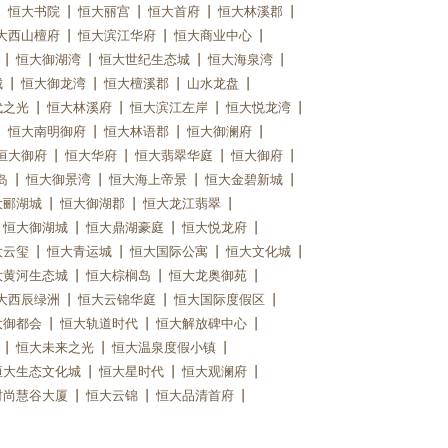
恒大书院
恒大丽宫
恒大首府
恒大林溪郡
大西山檀府
恒大滨江华府
恒大商业中心
恒大御湖湾
恒大世纪生态城
恒大海泉湾
城
恒大御龙湾
恒大檀溪郡
山水龙盘
代之光
恒大林溪府
恒大滨江左岸
恒大悦龙湾
恒大南明御府
恒大林语郡
恒大御澜府
恒大御府
恒大华府
恒大翡翠华庭
恒大御府
岛
恒大御景湾
恒大海上帝景
恒大金碧新城
大郦湖城
恒大御湖郡
恒大龙江翡翠
恒大御湖城
恒大鼎湖豪庭
恒大悦龙府
大云玺
恒大青运城
恒大国际公寓
恒大文化城
大黄河生态城
恒大棕榈岛
恒大龙奥御苑
大西辰绿洲
恒大云锦华庭
恒大国际度假区
大御都会
恒大轨道时代
恒大解放碑中心
恒大未来之光
恒大温泉度假小镇
恒大生态文化城
恒大星时代
恒大观澜府
时尚慧谷大厦
恒大云锦
恒大品清首府