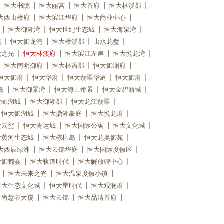
恒大书院
恒大丽宫
恒大首府
恒大林溪郡
大西山檀府
恒大滨江华府
恒大商业中心
恒大御湖湾
恒大世纪生态城
恒大海泉湾
城
恒大御龙湾
恒大檀溪郡
山水龙盘
代之光
恒大林溪府
恒大滨江左岸
恒大悦龙湾
恒大南明御府
恒大林语郡
恒大御澜府
恒大御府
恒大华府
恒大翡翠华庭
恒大御府
岛
恒大御景湾
恒大海上帝景
恒大金碧新城
大郦湖城
恒大御湖郡
恒大龙江翡翠
恒大御湖城
恒大鼎湖豪庭
恒大悦龙府
大云玺
恒大青运城
恒大国际公寓
恒大文化城
大黄河生态城
恒大棕榈岛
恒大龙奥御苑
大西辰绿洲
恒大云锦华庭
恒大国际度假区
大御都会
恒大轨道时代
恒大解放碑中心
恒大未来之光
恒大温泉度假小镇
恒大生态文化城
恒大星时代
恒大观澜府
时尚慧谷大厦
恒大云锦
恒大品清首府