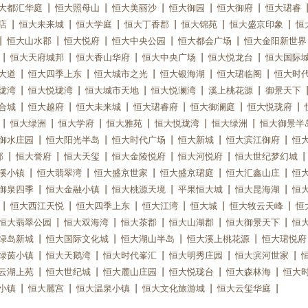
大都汇华庭
恒大照母山
恒大美丽沙
恒大御园
恒大御府
恒大珺睿
店
恒大未来城
恒大学庭
恒大丁香郡
恒大锦苑
恒大盛京印象
恒
恒大山水郡
恒大悦府
恒大中央公园
恒大都会广场
恒大金阳新世界
恒大天府城邦
恒大香山华府
恒大中央广场
恒大悦龙台
恒大国际
大道
恒大四季上东
恒大城市之光
恒大银海湖
恒大珺临阁
恒大时
珑湾
恒大悦珑湾
恒大城市天地
恒大悦澜湾
溪上桃花源
御景天下
合城
恒大越府
恒大未来城
恒大珺睿府
恒大御澜庭
恒大悦珑府
恒大绿洲
恒大学府
恒大雅苑
恒大悦珑湾
恒大绿洲
恒大御景半
御水庄园
恒大阳光半岛
恒大时代广场
恒大新城
恒大滨江御府
恒
郡
恒大誉府
恒大天玺
恒大金陵悦府
恒大河悦府
恒大世纪梦幻城
溪小镇
恒大翡翠湾
恒大盛京世家
恒大盛京珺庭
恒大汇鑫山庄
恒
御泉四季
恒大金融小镇
恒大桃源天境
平果恒大城
恒大昆海湖
恒
恒大西江天悦
恒大四季上东
恒大江湾
恒大城
恒大牧云天峰
恒
恒大翡翠公园
恒大双海湾
恒大茶郡
恒大山湖郡
恒大御景天下
恒
绿岛新城
恒大国际文化城
恒大湖山半岛
恒大溪上桃花源
恒大珺悦府
绿茵小镇
恒大天鹅湾
恒大时代峯汇
恒大明秀庄园
恒大滨河世家
云湖上苑
恒大世纪城
恒大麓山庄园
恒大悦珑台
恒大森林海
恒大
小镇
恒大麗宫
恒大温泉小镇
恒大文化旅游城
恒大云玺华庭