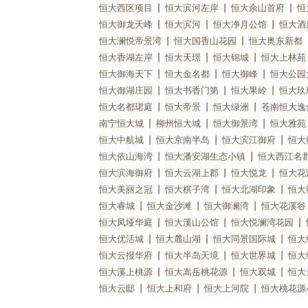
恒大西区项目
恒大滨河左岸
恒大佘山首府
恒
恒大御龙天峰
恒大滨河
恒大净月公馆
恒大酒
恒大澜悦帝景湾
恒大国香山花园
恒大奥东新都
恒大香湖左岸
恒大天璟
恒大锦城
恒大上林苑
恒大御海天下
恒大金名都
恒大御峰
恒大公园
恒大御湖庄园
恒大书香门第
恒大果岭
恒大玖
恒大名都珺庭
恒大帝景
恒大绿洲
苍南恒大逸
南宁恒大城
柳州恒大城
恒大御景湾
恒大雅苑
恒大中航城
恒大京南半岛
恒大滨江御府
恒大
恒大依山海湾
恒大潘安湖生态小镇
恒大西江名
恒大滨海御府
恒大云湖上郡
恒大悦龙
恒大花
恒大美丽之冠
恒大棋子湾
恒大北湖印象
恒大
恒大睿城
恒大金沙滩
恒大御澜湾
恒大花溪谷
恒大凤垭华庭
恒大溪山公馆
恒大悦澜湾花园
恒大优活城
恒大麓山湖
恒大同景国际城
恒大
恒大云报华府
恒大半岛天境
恒大世界城
恒大
恒大溪上桃源
恒大嵩岳桃花源
恒大双城
恒大
恒大云邸
恒大上和府
恒大上河院
恒大桃花源