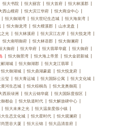
恒大书院
恒大丽宫
恒大首府
恒大林溪郡
大西山檀府
恒大滨江华府
恒大商业中心
恒大御湖湾
恒大世纪生态城
恒大海泉湾
城
恒大御龙湾
恒大檀溪郡
山水龙盘
代之光
恒大林溪府
恒大滨江左岸
恒大悦龙湾
恒大南明御府
恒大林语郡
恒大御澜府
恒大御府
恒大华府
恒大翡翠华庭
恒大御府
岛
恒大御景湾
恒大海上帝景
恒大金碧新城
大郦湖城
恒大御湖郡
恒大龙江翡翠
恒大御湖城
恒大鼎湖豪庭
恒大悦龙府
大云玺
恒大青运城
恒大国际公寓
恒大文化城
大黄河生态城
恒大棕榈岛
恒大龙奥御苑
大西辰绿洲
恒大云锦华庭
恒大国际度假区
大御都会
恒大轨道时代
恒大解放碑中心
恒大未来之光
恒大温泉度假小镇
恒大生态文化城
恒大星时代
恒大观澜府
时尚慧谷大厦
恒大云锦
恒大品清首府