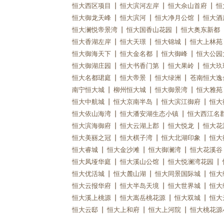
恒大西区项目
恒大滨河左岸
恒大佘山首府
恒
恒大御龙天峰
恒大滨河
恒大净月公馆
恒大酒
恒大澜悦帝景湾
恒大国香山花园
恒大奥东新都
恒大香湖左岸
恒大天璟
恒大锦城
恒大上林苑
恒大御海天下
恒大金名都
恒大御峰
恒大公园
恒大御湖庄园
恒大书香门第
恒大果岭
恒大玖
恒大名都珺庭
恒大帝景
恒大绿洲
苍南恒大逸
南宁恒大城
柳州恒大城
恒大御景湾
恒大雅苑
恒大中航城
恒大京南半岛
恒大滨江御府
恒大
恒大依山海湾
恒大潘安湖生态小镇
恒大西江名
恒大滨海御府
恒大云湖上郡
恒大悦龙
恒大花
恒大美丽之冠
恒大棋子湾
恒大北湖印象
恒大
恒大睿城
恒大金沙滩
恒大御澜湾
恒大花溪谷
恒大凤垭华庭
恒大溪山公馆
恒大悦澜湾花园
恒大优活城
恒大麓山湖
恒大同景国际城
恒大
恒大云报华府
恒大半岛天境
恒大世界城
恒大
恒大溪上桃源
恒大嵩岳桃花源
恒大双城
恒大
恒大云邸
恒大上和府
恒大上河院
恒大桃花源