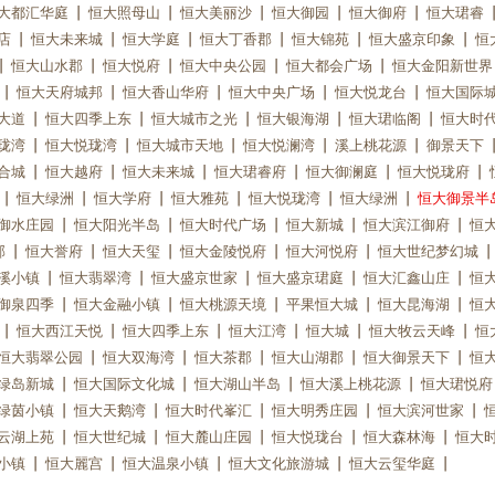
大都汇华庭
恒大照母山
恒大美丽沙
恒大御园
恒大御府
恒大珺睿
店
恒大未来城
恒大学庭
恒大丁香郡
恒大锦苑
恒大盛京印象
恒
恒大山水郡
恒大悦府
恒大中央公园
恒大都会广场
恒大金阳新世界
恒大天府城邦
恒大香山华府
恒大中央广场
恒大悦龙台
恒大国际
大道
恒大四季上东
恒大城市之光
恒大银海湖
恒大珺临阁
恒大时
珑湾
恒大悦珑湾
恒大城市天地
恒大悦澜湾
溪上桃花源
御景天下
合城
恒大越府
恒大未来城
恒大珺睿府
恒大御澜庭
恒大悦珑府
恒大绿洲
恒大学府
恒大雅苑
恒大悦珑湾
恒大绿洲
恒大御景半
御水庄园
恒大阳光半岛
恒大时代广场
恒大新城
恒大滨江御府
恒
郡
恒大誉府
恒大天玺
恒大金陵悦府
恒大河悦府
恒大世纪梦幻城
溪小镇
恒大翡翠湾
恒大盛京世家
恒大盛京珺庭
恒大汇鑫山庄
恒
御泉四季
恒大金融小镇
恒大桃源天境
平果恒大城
恒大昆海湖
恒
恒大西江天悦
恒大四季上东
恒大江湾
恒大城
恒大牧云天峰
恒
恒大翡翠公园
恒大双海湾
恒大茶郡
恒大山湖郡
恒大御景天下
恒
绿岛新城
恒大国际文化城
恒大湖山半岛
恒大溪上桃花源
恒大珺悦府
绿茵小镇
恒大天鹅湾
恒大时代峯汇
恒大明秀庄园
恒大滨河世家
云湖上苑
恒大世纪城
恒大麓山庄园
恒大悦珑台
恒大森林海
恒大
小镇
恒大麗宫
恒大温泉小镇
恒大文化旅游城
恒大云玺华庭