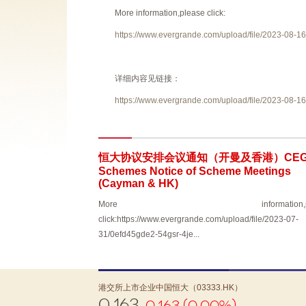
More information,please click:
https://www.evergrande.com/upload/file
详细内容见链接：
https://www.evergrande.com/upload/file
恒大协议安排会议通知（开曼及香港）CE
Schemes Notice of Scheme Meetings
(Cayman & HK)
More information,ple
click:https://www.evergrande.com/upload/file/2023-07-
31/0efd45gde2-54gsr-4je...
港交所上市企业中国恒大（03333.HK）
0.163
0.163 (0.00%)